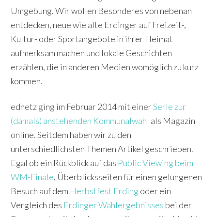
Umgebung. Wir wollen Besonderes von nebenan
entdecken, neue wie alte Erdinger auf Freizeit-,
Kultur- oder Sportangebote in ihrer Heimat
aufmerksam machen und lokale Geschichten
erzählen, die in anderen Medien womöglich zu kurz
kommen.
ednetz ging im Februar 2014 mit einer
Serie zur
(damals) anstehenden Kommunalwahl
als Magazin
online. Seitdem haben wir zu den
unterschiedlichsten Themen Artikel geschrieben.
Egal ob ein Rückblick auf das
Public Viewing beim
WM-Finale
, Überblicksseiten für einen gelungenen
Besuch auf dem
Herbstfest Erding
oder ein
Vergleich des
Erdinger Wahlergebnisses
bei der